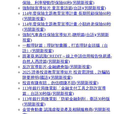
保險、利率變動型保險60秒(另開新視窗)
強制險宣導短片 童言童語篇(台語)(另開新視窗)
114年度保險主題教育宣導計畫 長期照顧保險60秒
(另開新視窗)
114年度保險主題教育宣導計畫 小額終老保險60秒
(另開新視窗)
強制汽車責任保險宣導短片-聰明篇(台語)(另開新
視窗)
一般理財篇：理財智囊團，打造理財金頭腦（台
語）(另開新視窗)
跟著葵弟認識CREDIT～線上申請信用報告快易通-
自然人憑證篇(另開新視窗)
反詐宣導影片-金融總會版(另開新視窗)
2025 證券投資教育宣導短片 投資需謹慎，詐騙陷
阱要辨明(國語)(另開新視窗)
投資有賺有賠，勿信穩賺不賠(另開新視窗)
113年銀行局微電影「金融支付工具之防詐宣導
篇」台語30秒版(另開新視窗)
113年銀行局微電影「防範金融剝削」臺語30秒版
(另開新視窗)
金管會動畫 認識虛擬資產及相關服務商(另開新視