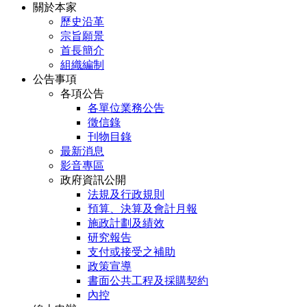
關於本家
歷史沿革
宗旨願景
首長簡介
組織編制
公告事項
各項公告
各單位業務公告
徵信錄
刊物目錄
最新消息
影音專區
政府資訊公開
法規及行政規則
預算、決算及會計月報
施政計劃及績效
研究報告
支付或接受之補助
政策宣導
書面公共工程及採購契約
內控