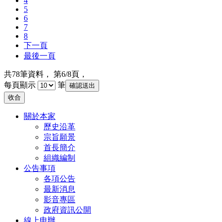
4
5
6
7
8
下一頁
最後一頁
共
78
筆資料， 第
6/8
頁，
每頁顯示
筆
收合
關於本家
歷史沿革
宗旨願景
首長簡介
組織編制
公告事項
各項公告
最新消息
影音專區
政府資訊公開
線上申辦