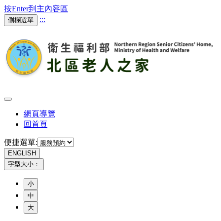
按Enter到主內容區
:::
側欄選單
網頁導覽
回首頁
便捷選單:
ENGLISH
字型大小：
小
中
大